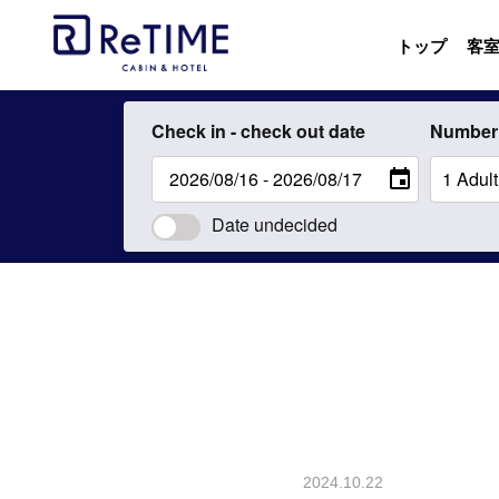
トップ
客
Check in - check out date
Number 
Date undecided
2024.10.22